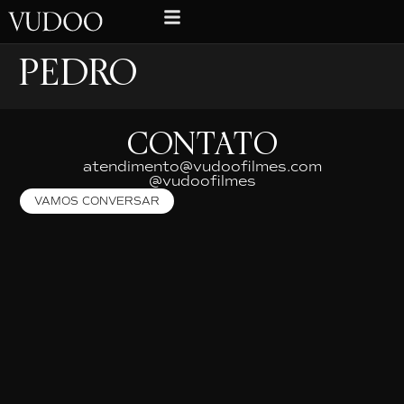
PEDRO
CONTATO
atendimento@vudoofilmes.com
@vudoofilmes
VAMOS CONVERSAR